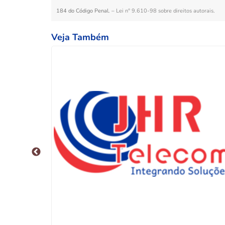
184 do Código Penal. –
Lei n° 9.610-98 sobre direitos autorais
.
Veja Também