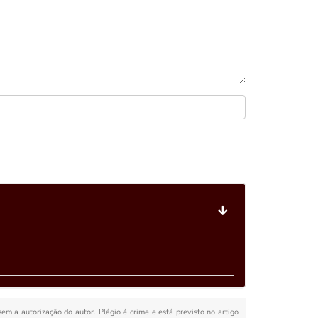
sem a autorização do autor. Plágio é crime e está previsto no artigo