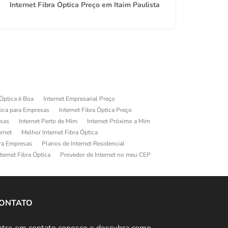
Internet Fibra Óptica Preço em Itaim Paulista
Provedor d
 Óptica é Boa
Internet Empresarial Preço
tica para Empresas
Internet Fibra Óptica Preço
esas
Internet Perto de Mim
Internet Próximo a Mim
ernet
Melhor Internet Fibra Óptica
ara Empresas
Planos de Internet Residencial
ternet Fibra Óptica
Provedor de Internet no meu CEP
ONTATO