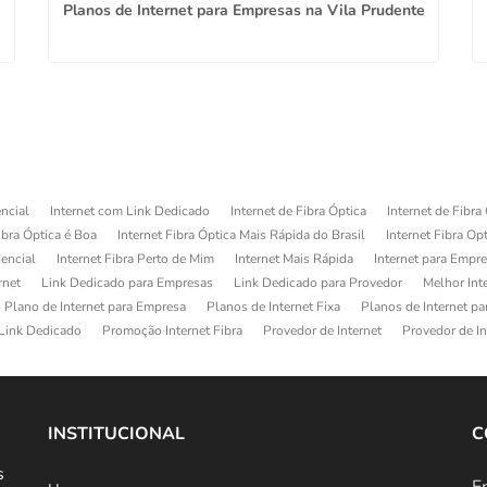
Planos de Internet para Empresas na Vila Prudente
ncial
Internet com Link Dedicado
Internet de Fibra Óptica
Internet de Fibra
ibra Óptica é Boa
Internet Fibra Óptica Mais Rápida do Brasil
Internet Fibra Op
dencial
Internet Fibra Perto de Mim
Internet Mais Rápida
Internet para Empr
rnet
Link Dedicado para Empresas
Link Dedicado para Provedor
Melhor Int
Plano de Internet para Empresa
Planos de Internet Fixa
Planos de Internet p
Link Dedicado
Promoção Internet Fibra
Provedor de Internet
Provedor de In
INSTITUCIONAL
C
s