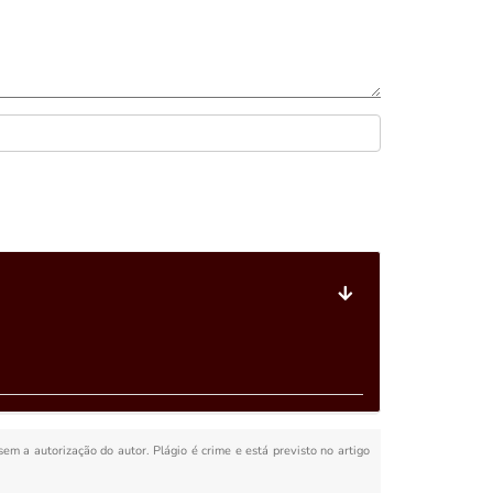
 sem a autorização do autor. Plágio é crime e está previsto no artigo