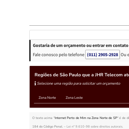
Gostaria de um orçamento ou entrar em contato 
Fale conosco pelo telefone
(011) 2905-2928
Ou 
Regiões de São Paulo que a JHR Telecom at
Selecione uma região para solicitar um orçamento
Zona Norte
Zona Leste
O texto acima "
Internet Perto de Mim na Zona Norte de SP
" é de d
184 do Código Penal. –
Lei n° 9.610-98 sobre direitos autorais
.