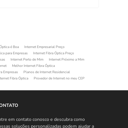
 Óptica é Boa
Internet Empresarial Preço
tica para Empresas
Internet Fibra Óptica Preço
esas
Internet Perto de Mim
Internet Próximo a Mim
ernet
Melhor Internet Fibra Óptica
ara Empresas
Planos de Internet Residencial
ternet Fibra Óptica
Provedor de Internet no meu CEP
ONTATO
ntre em contato conosco e descubra como
ossas soluções personalizadas podem ajudar a