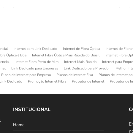
ncial
Internet com Link Dedicado
Internet de Fibra Óptica
Internet de Fibra
ibra Óptica é Boa
Internet Fibra Óptica Mais Rápida do Brasil
Internet Fibra Op
dencial
Internet Fibra Perto de Mim
Internet Mais Rápida
Internet para Empr
rnet
Link Dedicado para Empresas
Link Dedicado para Provedor
Melhor Int
Plano de Internet para Empresa
Planos de Internet Fixa
Planos de Internet p
Link Dedicado
Promoção Internet Fibra
Provedor de Internet
Provedor de In
INSTITUCIONAL
C
s
E
Home
n