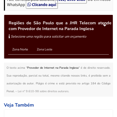
WhatsApp
Clicando aqui
Regiões de São Paulo que a JHR Telecom atende
com Provedor de Internet na Parada Inglesa
Selecione uma região para solicitar um orçamento
Zona Norte
Zona Leste
O texto acima "
Provedor de Internet na Parada Inglesa
" é de direito reservado.
Sua reprodução, parcial ou total, mesmo citando nossos links, é proibida sem a
autorização do autor. Plágio é crime e está previsto no artigo 184 do Código
Penal. –
Lei n° 9.610-98 sobre direitos autorais
.
Veja Também