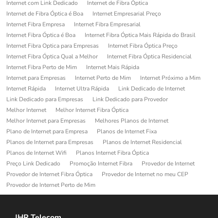
Internet com Link Dedicado
Internet de Fibra Óptica
Internet de Fibra Óptica é Boa
Internet Empresarial Preço
Internet Fibra Empresa
Internet Fibra Empresarial
Internet Fibra Óptica é Boa
Internet Fibra Óptica Mais Rápida do Brasil
Internet Fibra Optica para Empresas
Internet Fibra Óptica Preço
Internet Fibra Óptica Qual a Melhor
Internet Fibra Óptica Residencial
Internet Fibra Perto de Mim
Internet Mais Rápida
Internet para Empresas
Internet Perto de Mim
Internet Próximo a Mim
Internet Rápida
Internet Ultra Rápida
Link Dedicado de Internet
Link Dedicado para Empresas
Link Dedicado para Provedor
Melhor Internet
Melhor Internet Fibra Óptica
Melhor Internet para Empresas
Melhores Planos de Internet
Plano de Internet para Empresa
Planos de Internet Fixa
Planos de Internet para Empresas
Planos de Internet Residencial
Planos de Internet Wifi
Planos Internet Fibra Óptica
Preço Link Dedicado
Promoção Internet Fibra
Provedor de Internet
Provedor de Internet Fibra Óptica
Provedor de Internet no meu CEP
Provedor de Internet Perto de Mim
JHR Telecom