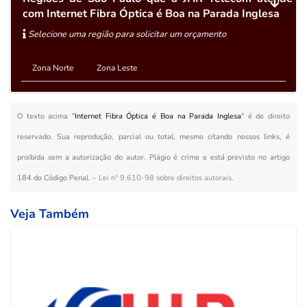
com Internet Fibra Óptica é Boa na Parada Inglesa
Selecione uma região para solicitar um orçamento
Zona Norte
Zona Leste
O texto acima "
Internet Fibra Óptica é Boa na Parada Inglesa
" é de direito
reservado. Sua reprodução, parcial ou total, mesmo citando nossos links, é
proibida sem a autorização do autor. Plágio é crime e está previsto no artigo
184 do Código Penal. –
Lei n° 9.610-98 sobre direitos autorais
.
Veja Também