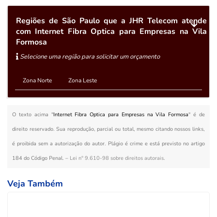
Regiões de São Paulo que a JHR Telecom atende
com Internet Fibra Optica para Empresas na Vila
Formosa
Selecione uma região para solicitar um orçamento
Zona Norte
Zona Leste
O texto acima "
Internet Fibra Optica para Empresas na Vila Formosa
" é de
direito reservado. Sua reprodução, parcial ou total, mesmo citando nossos links,
é proibida sem a autorização do autor. Plágio é crime e está previsto no artigo
184 do Código Penal. –
Lei n° 9.610-98 sobre direitos autorais
.
Veja Também