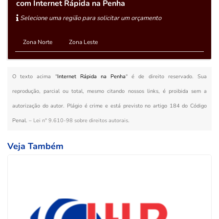
com Internet Rápida na Penha
Selecione uma região para solicitar um orçamento
Zona Norte
Zona Leste
O texto acima "
Internet Rápida na Penha
" é de direito reservado. Sua
reprodução, parcial ou total, mesmo citando nossos links, é proibida sem a
autorização do autor. Plágio é crime e está previsto no artigo 184 do Código
Penal. –
Lei n° 9.610-98 sobre direitos autorais
.
Veja Também