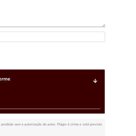
herme
é proibida sem a autorização do autor. Plágio é crime e está previsto