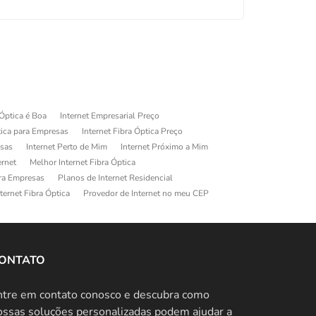
 Óptica é Boa
Internet Empresarial Preço
tica para Empresas
Internet Fibra Óptica Preço
esas
Internet Perto de Mim
Internet Próximo a Mim
ernet
Melhor Internet Fibra Óptica
ara Empresas
Planos de Internet Residencial
ternet Fibra Óptica
Provedor de Internet no meu CEP
ONTATO
ntre em contato conosco e descubra como
ossas soluções personalizadas podem ajudar a