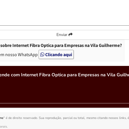
Enviar
sobre Internet Fibra Optica para Empresas na Vila Guilherme?
em nosso WhatsApp
Clicando aqui
ende com Internet Fibra Optica para Empresas na Vila Guil
rme
" é de direito reservado. Sua reprodução, parcial ou total, mesmo citando nossos links, 
orais
.