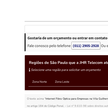
Gostaria de um orçamento ou entrar em contato 
Fale conosco pelo telefone
(011) 2905-2928
Ou 
Regiões de São Paulo que a JHR Telecom at
Selecione uma região para solicitar um orçamento
Zona Norte
Zona Leste
O texto acima "
Internet Fibra Optica para Empresas na Vila Guilhe
no artigo 184 do Código Penal. –
Lei n° 9.610-98 sobre direitos aut