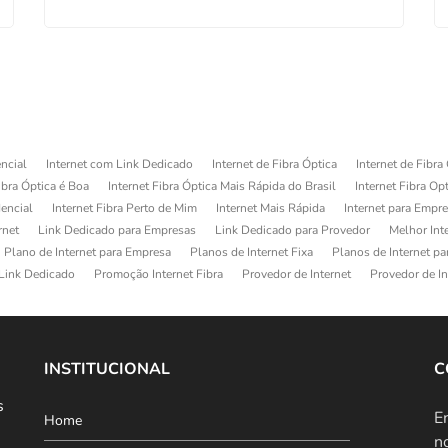
ncial
Internet com Link Dedicado
Internet de Fibra Óptica
Internet de Fibra
ibra Óptica é Boa
Internet Fibra Óptica Mais Rápida do Brasil
Internet Fibra Op
dencial
Internet Fibra Perto de Mim
Internet Mais Rápida
Internet para Empr
rnet
Link Dedicado para Empresas
Link Dedicado para Provedor
Melhor Int
Plano de Internet para Empresa
Planos de Internet Fixa
Planos de Internet p
Link Dedicado
Promoção Internet Fibra
Provedor de Internet
Provedor de In
INSTITUCIONAL
C
s
E
Home
n