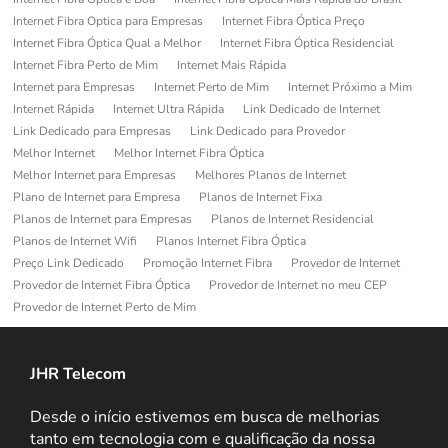
Internet Fibra Optica para Empresas
Internet Fibra Óptica Preço
Internet Fibra Óptica Qual a Melhor
Internet Fibra Óptica Residencial
Internet Fibra Perto de Mim
Internet Mais Rápida
Internet para Empresas
Internet Perto de Mim
Internet Próximo a Mim
Internet Rápida
Internet Ultra Rápida
Link Dedicado de Internet
Link Dedicado para Empresas
Link Dedicado para Provedor
Melhor Internet
Melhor Internet Fibra Óptica
Melhor Internet para Empresas
Melhores Planos de Internet
Plano de Internet para Empresa
Planos de Internet Fixa
Planos de Internet para Empresas
Planos de Internet Residencial
Planos de Internet Wifi
Planos Internet Fibra Óptica
Preço Link Dedicado
Promoção Internet Fibra
Provedor de Internet
Provedor de Internet Fibra Óptica
Provedor de Internet no meu CEP
Provedor de Internet Perto de Mim
JHR Telecom
Desde o início estivemos em busca de melhorias
tanto em tecnologia com e qualificação da nossa