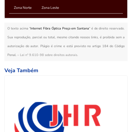
Zona Norte
Zona Leste
O texto acima "
Internet Fibra Óptica Preço em Santana
" é de direito reservado.
Sua reprodução, parcial ou total, mesmo citando nossos links, é proibida sem a
autorização do autor. Plágio é crime e está previsto no artigo 184 do Código
Penal. –
Lei n° 9.610-98 sobre direitos autorais
.
Veja Também