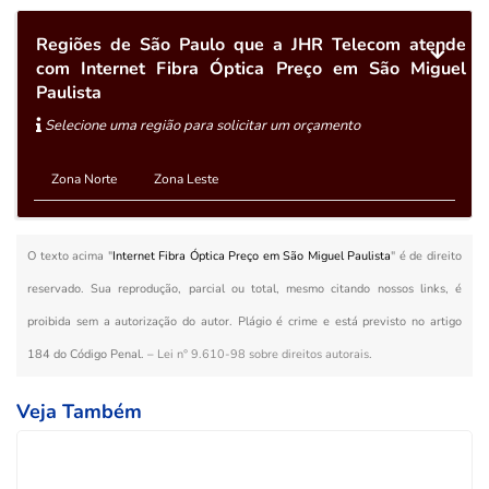
Regiões de São Paulo que a JHR Telecom atende
com Internet Fibra Óptica Preço em São Miguel
Paulista
Selecione uma região para solicitar um orçamento
Zona Norte
Zona Leste
O texto acima "
Internet Fibra Óptica Preço em São Miguel Paulista
" é de direito
reservado. Sua reprodução, parcial ou total, mesmo citando nossos links, é
proibida sem a autorização do autor. Plágio é crime e está previsto no artigo
184 do Código Penal. –
Lei n° 9.610-98 sobre direitos autorais
.
Veja Também