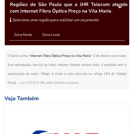
Regiões de São Paulo que a JHR Telecom atende
com Internet Fibra Óptica Preço na Vila Maria
Selecione uma região para solicitar um orçamento
Zona Norte
Zona Leste
O texto acima "
Internet Fibra Óptica Preço na Vila Maria
" é de direito reservado.
Sua reprodução, parcial ou total, mesmo citando nossos links, é proibida sem a
autorização do autor. Plágio é crime e está previsto no artigo 184 do Código
Penal. –
Lei n° 9.610-98 sobre direitos autorais
.
Veja Também