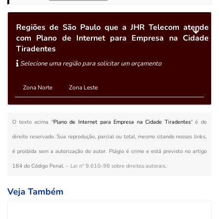
Regiões de São Paulo que a JHR Telecom atende
com Plano de Internet para Empresa na Cidade
Tiradentes
Selecione uma região para solicitar um orçamento
Zona Norte
Zona Leste
O texto acima "
Plano de Internet para Empresa na Cidade Tiradentes
" é de
direito reservado. Sua reprodução, parcial ou total, mesmo citando nossos links,
é proibida sem a autorização do autor. Plágio é crime e está previsto no artigo
184 do Código Penal. –
Lei n° 9.610-98 sobre direitos autorais
.
Veja Também