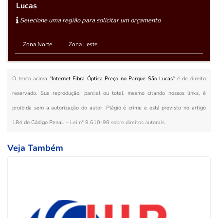
Lucas
Selecione uma região para solicitar um orçamento
Zona Norte
Zona Leste
O texto acima "
Internet Fibra Óptica Preço no Parque São Lucas
" é de direito
reservado. Sua reprodução, parcial ou total, mesmo citando nossos links, é
proibida sem a autorização do autor. Plágio é crime e está previsto no artigo
184 do Código Penal. –
Lei n° 9.610-98 sobre direitos autorais
.
Veja Também