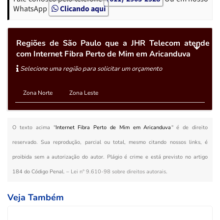
WhatsApp
Clicando aqui
Regiões de São Paulo que a JHR Telecom atende
com Internet Fibra Perto de Mim em Aricanduva
Selecione uma região para solicitar um orçamento
Zona Norte
Zona Leste
O texto acima "
Internet Fibra Perto de Mim em Aricanduva
" é de direito
reservado. Sua reprodução, parcial ou total, mesmo citando nossos links, é
proibida sem a autorização do autor. Plágio é crime e está previsto no artigo
184 do Código Penal. –
Lei n° 9.610-98 sobre direitos autorais
.
Veja Também