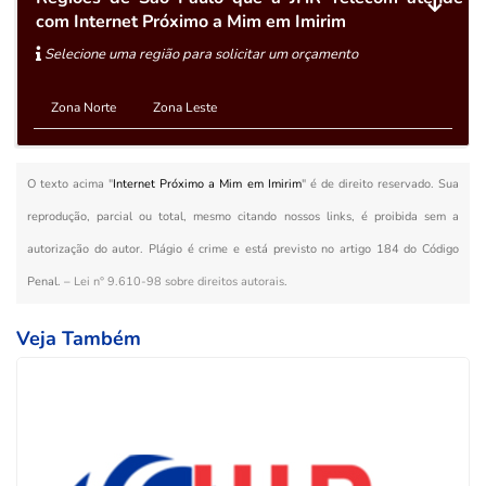
com Internet Próximo a Mim em Imirim
Selecione uma região para solicitar um orçamento
Zona Norte
Zona Leste
O texto acima "
Internet Próximo a Mim em Imirim
" é de direito reservado. Sua
reprodução, parcial ou total, mesmo citando nossos links, é proibida sem a
autorização do autor. Plágio é crime e está previsto no artigo 184 do Código
Penal. –
Lei n° 9.610-98 sobre direitos autorais
.
Veja Também