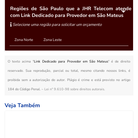
Regiões de São Paulo que a JHR Telecom atende
com Link Dedicado para Provedor em São Mateus
Selecione uma região para solicitar um orçamento
Zona Norte
Zona Leste
O texto acima "
Link Dedicado para Provedor em São Mateus
" é de direito
reservado. Sua reprodução, parcial ou total, mesmo citando nossos links, é
proibida sem a autorização do autor. Plágio é crime e está previsto no artigo
184 do Código Penal. –
Lei n° 9.610-98 sobre direitos autorais
.
Veja Também