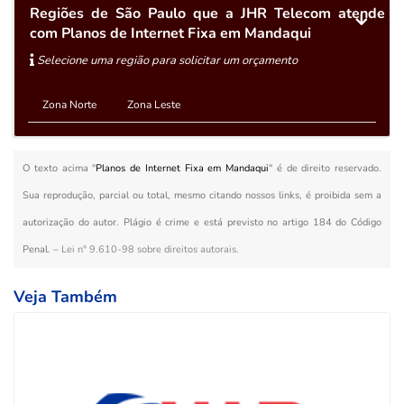
Regiões de São Paulo que a JHR Telecom atende
com Planos de Internet Fixa em Mandaqui
Selecione uma região para solicitar um orçamento
Zona Norte
Zona Leste
O texto acima "
Planos de Internet Fixa em Mandaqui
" é de direito reservado.
Sua reprodução, parcial ou total, mesmo citando nossos links, é proibida sem a
autorização do autor. Plágio é crime e está previsto no artigo 184 do Código
Penal. –
Lei n° 9.610-98 sobre direitos autorais
.
Veja Também