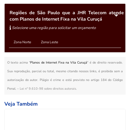
Regiões de São Paulo que a JHR Telecom atende
com Planos de Internet Fixa na Vila Curuçá
Selecione uma região para solicitar um orçamento
Zona Norte
Zona Leste
O texto acima "
Planos de Internet Fixa na Vila Curuçá
" é de direito reservado.
Sua reprodução, parcial ou total, mesmo citando nossos links, é proibida sem a
autorização do autor. Plágio é crime e está previsto no artigo 184 do Código
Penal. –
Lei n° 9.610-98 sobre direitos autorais
.
Veja Também