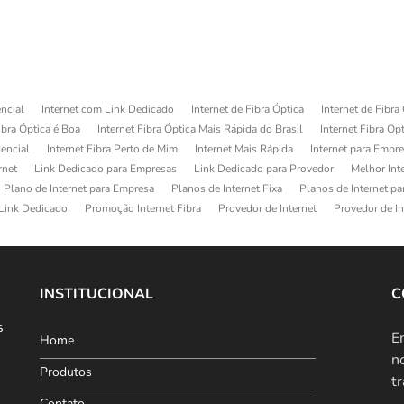
ncial
Internet com Link Dedicado
Internet de Fibra Óptica
Internet de Fibra
ibra Óptica é Boa
Internet Fibra Óptica Mais Rápida do Brasil
Internet Fibra Op
dencial
Internet Fibra Perto de Mim
Internet Mais Rápida
Internet para Empr
rnet
Link Dedicado para Empresas
Link Dedicado para Provedor
Melhor Int
Plano de Internet para Empresa
Planos de Internet Fixa
Planos de Internet p
Link Dedicado
Promoção Internet Fibra
Provedor de Internet
Provedor de In
INSTITUCIONAL
C
s
E
Home
n
Produtos
t
Contato