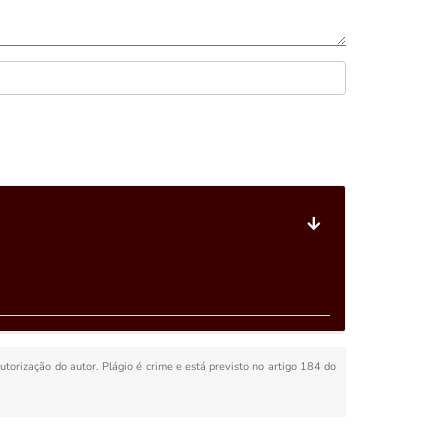
autorização do autor. Plágio é crime e está previsto no artigo 184 do