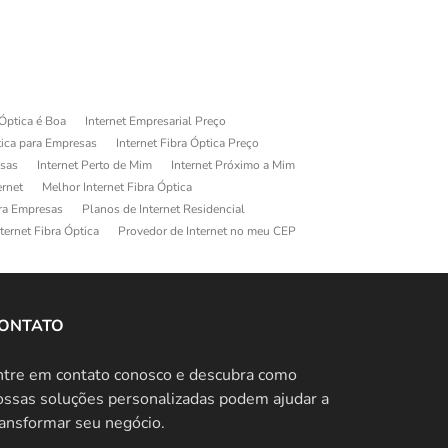
 Óptica é Boa
Internet Empresarial Preço
tica para Empresas
Internet Fibra Óptica Preço
esas
Internet Perto de Mim
Internet Próximo a Mim
ernet
Melhor Internet Fibra Óptica
ara Empresas
Planos de Internet Residencial
ternet Fibra Óptica
Provedor de Internet no meu CEP
ONTATO
ntre em contato conosco e descubra como
ossas soluções personalizadas podem ajudar a
ransformar seu negócio.