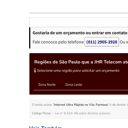
Gostaria de um orçamento ou entrar em contato 
Fale conosco pelo telefone
(011) 2905-2928
Ou 
Regiões de São Paulo que a JHR Telecom at
Selecione uma região para solicitar um orçamento
Zona Norte
Zona Leste
O texto acima "
Internet Ultra Rápida na Vila Formosa
" é de direito
Código Penal. –
Lei n° 9.610-98 sobre direitos autorais
.