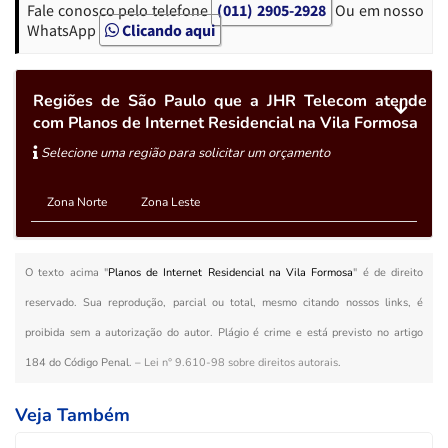
Fale conosco pelo telefone
(011) 2905-2928
Ou em nosso
WhatsApp
Clicando aqui
Regiões de São Paulo que a JHR Telecom atende
com Planos de Internet Residencial na Vila Formosa
Selecione uma região para solicitar um orçamento
Zona Norte
Zona Leste
O texto acima "
Planos de Internet Residencial na Vila Formosa
" é de direito
reservado. Sua reprodução, parcial ou total, mesmo citando nossos links, é
proibida sem a autorização do autor. Plágio é crime e está previsto no artigo
184 do Código Penal. –
Lei n° 9.610-98 sobre direitos autorais
.
Veja Também