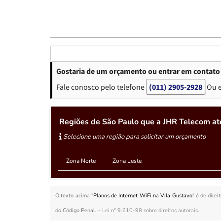
Gostaria de um orçamento ou entrar em contato s
Fale conosco pelo telefone
(011) 2905-2928
Ou 
Regiões de São Paulo que a JHR Telecom at
Selecione uma região para solicitar um orçamento
Zona Norte
Zona Leste
O texto acima "
Planos de Internet WiFi na Vila Gustavo
" é de dire
do Código Penal. –
Lei n° 9.610-98 sobre direitos autorais
.