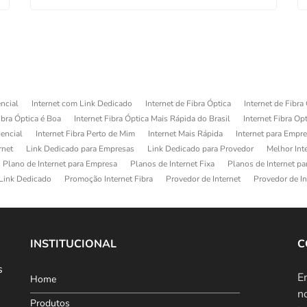
ncial
Internet com Link Dedicado
Internet de Fibra Óptica
Internet de Fibra
ibra Óptica é Boa
Internet Fibra Óptica Mais Rápida do Brasil
Internet Fibra Op
dencial
Internet Fibra Perto de Mim
Internet Mais Rápida
Internet para Empr
rnet
Link Dedicado para Empresas
Link Dedicado para Provedor
Melhor Int
Plano de Internet para Empresa
Planos de Internet Fixa
Planos de Internet p
Link Dedicado
Promoção Internet Fibra
Provedor de Internet
Provedor de In
INSTITUCIONAL
C
s
E
Home
n
Produtos