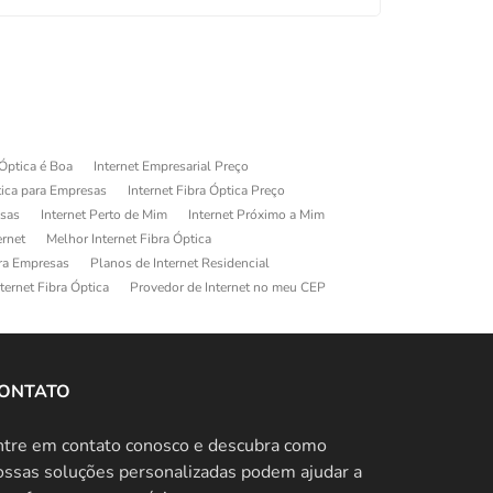
 Óptica é Boa
Internet Empresarial Preço
tica para Empresas
Internet Fibra Óptica Preço
esas
Internet Perto de Mim
Internet Próximo a Mim
ernet
Melhor Internet Fibra Óptica
ara Empresas
Planos de Internet Residencial
ternet Fibra Óptica
Provedor de Internet no meu CEP
ONTATO
ntre em contato conosco e descubra como
ossas soluções personalizadas podem ajudar a