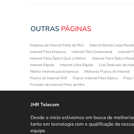
OUTRAS
PÁGINAS
Empresa de Internet Perto de Mim
Internet Banda Larga Reside
Internet Fibra Empresa
Internet Fibra Empresarial
Internet F
Internet Fibra Óptica Qual a Melhor
Internet Fibra Óptica Resi
Internet Rápida
Internet Ultra Rápida
Link Dedicado de Inte
Melhor Internet para Empresas
Melhores Planos de Internet
Planos de Internet Wifi
Planos Internet Fibra Óptica
Preço 
Provedor de Internet Perto de Mim
JHR Telecom
Desde o início estivemos em busca de melhoria
tanto em tecnologia com e qualificação da nossa
equipe.