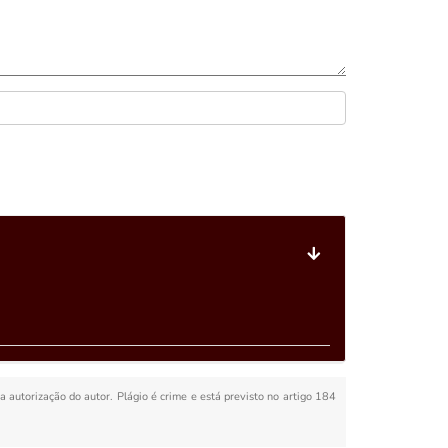
 a autorização do autor. Plágio é crime e está previsto no artigo 184