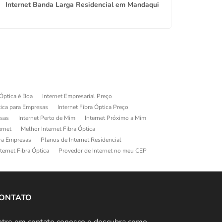
Internet Banda Larga Residencial em Mandaqui
Internet d
 Óptica é Boa
Internet Empresarial Preço
tica para Empresas
Internet Fibra Óptica Preço
esas
Internet Perto de Mim
Internet Próximo a Mim
ernet
Melhor Internet Fibra Óptica
ara Empresas
Planos de Internet Residencial
ternet Fibra Óptica
Provedor de Internet no meu CEP
ONTATO