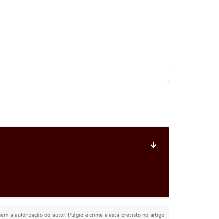
sem a autorização do autor. Plágio é crime e está previsto no artigo