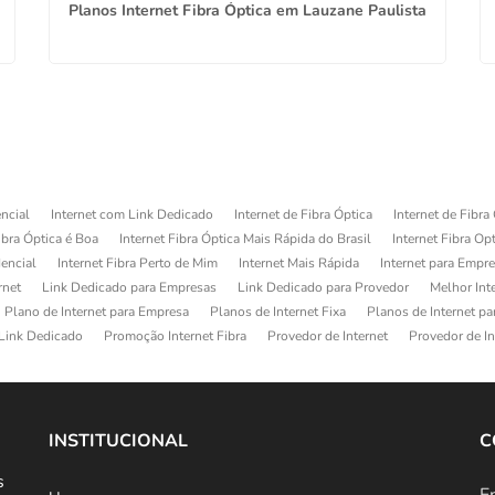
Planos Internet Fibra Óptica em Lauzane Paulista
ncial
Internet com Link Dedicado
Internet de Fibra Óptica
Internet de Fibra
ibra Óptica é Boa
Internet Fibra Óptica Mais Rápida do Brasil
Internet Fibra Op
dencial
Internet Fibra Perto de Mim
Internet Mais Rápida
Internet para Empr
rnet
Link Dedicado para Empresas
Link Dedicado para Provedor
Melhor Int
Plano de Internet para Empresa
Planos de Internet Fixa
Planos de Internet p
Link Dedicado
Promoção Internet Fibra
Provedor de Internet
Provedor de In
INSTITUCIONAL
C
s