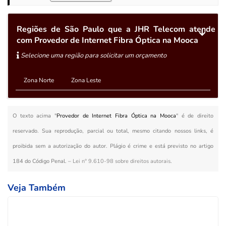
Regiões de São Paulo que a JHR Telecom atende
com Provedor de Internet Fibra Óptica na Mooca
Selecione uma região para solicitar um orçamento
Zona Norte
Zona Leste
O texto acima "
Provedor de Internet Fibra Óptica na Mooca
" é de direito
reservado. Sua reprodução, parcial ou total, mesmo citando nossos links, é
proibida sem a autorização do autor. Plágio é crime e está previsto no artigo
184 do Código Penal. –
Lei n° 9.610-98 sobre direitos autorais
.
Veja Também