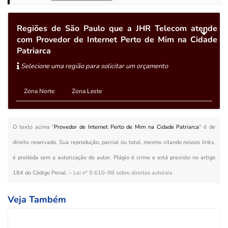
Regiões de São Paulo que a JHR Telecom atende
com Provedor de Internet Perto de Mim na Cidade
Patriarca
Selecione uma região para solicitar um orçamento
Zona Norte
Zona Leste
O texto acima "
Provedor de Internet Perto de Mim na Cidade Patriarca
" é de
direito reservado. Sua reprodução, parcial ou total, mesmo citando nossos links,
é proibida sem a autorização do autor. Plágio é crime e está previsto no artigo
184 do Código Penal. –
Lei n° 9.610-98 sobre direitos autorais
.
Veja Também