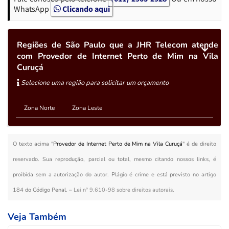
WhatsApp
Clicando aqui
Regiões de São Paulo que a JHR Telecom atende
com Provedor de Internet Perto de Mim na Vila
Curuçá
Selecione uma região para solicitar um orçamento
Zona Norte
Zona Leste
O texto acima "
Provedor de Internet Perto de Mim na Vila Curuçá
" é de direito
reservado. Sua reprodução, parcial ou total, mesmo citando nossos links, é
proibida sem a autorização do autor. Plágio é crime e está previsto no artigo
184 do Código Penal. –
Lei n° 9.610-98 sobre direitos autorais
.
Veja Também