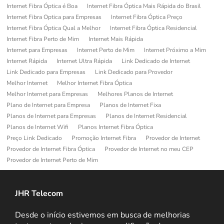
Internet Fibra Óptica é Boa
Internet Fibra Óptica Mais Rápida do Brasil
Internet Fibra Optica para Empresas
Internet Fibra Óptica Preço
Internet Fibra Óptica Qual a Melhor
Internet Fibra Óptica Residencial
Internet Fibra Perto de Mim
Internet Mais Rápida
Internet para Empresas
Internet Perto de Mim
Internet Próximo a Mim
Internet Rápida
Internet Ultra Rápida
Link Dedicado de Internet
Link Dedicado para Empresas
Link Dedicado para Provedor
Melhor Internet
Melhor Internet Fibra Óptica
Melhor Internet para Empresas
Melhores Planos de Internet
Plano de Internet para Empresa
Planos de Internet Fixa
Planos de Internet para Empresas
Planos de Internet Residencial
Planos de Internet Wifi
Planos Internet Fibra Óptica
Preço Link Dedicado
Promoção Internet Fibra
Provedor de Internet
Provedor de Internet Fibra Óptica
Provedor de Internet no meu CEP
Provedor de Internet Perto de Mim
JHR Telecom
Desde o início estivemos em busca de melhorias