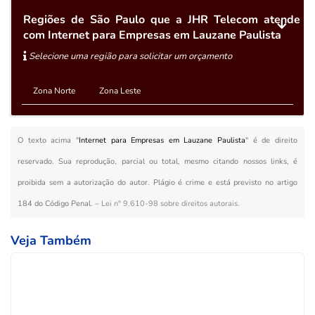
Regiões de São Paulo que a JHR Telecom atende
com Internet para Empresas em Lauzane Paulista
Selecione uma região para solicitar um orçamento
Zona Norte
Zona Leste
O texto acima "
Internet para Empresas em Lauzane Paulista
" é de direito
reservado. Sua reprodução, parcial ou total, mesmo citando nossos links, é
proibida sem a autorização do autor. Plágio é crime e está previsto no artigo
184 do Código Penal. –
Lei n° 9.610-98 sobre direitos autorais
.
Veja Também