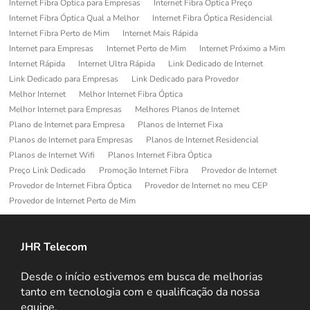
Internet Fibra Optica para Empresas
Internet Fibra Óptica Preço
Internet Fibra Óptica Qual a Melhor
Internet Fibra Óptica Residencial
Internet Fibra Perto de Mim
Internet Mais Rápida
Internet para Empresas
Internet Perto de Mim
Internet Próximo a Mim
Internet Rápida
Internet Ultra Rápida
Link Dedicado de Internet
Link Dedicado para Empresas
Link Dedicado para Provedor
Melhor Internet
Melhor Internet Fibra Óptica
Melhor Internet para Empresas
Melhores Planos de Internet
Plano de Internet para Empresa
Planos de Internet Fixa
Planos de Internet para Empresas
Planos de Internet Residencial
Planos de Internet Wifi
Planos Internet Fibra Óptica
Preço Link Dedicado
Promoção Internet Fibra
Provedor de Internet
Provedor de Internet Fibra Óptica
Provedor de Internet no meu CEP
Provedor de Internet Perto de Mim
JHR Telecom
Desde o início estivemos em busca de melhorias
tanto em tecnologia com e qualificação da nossa
equipe.