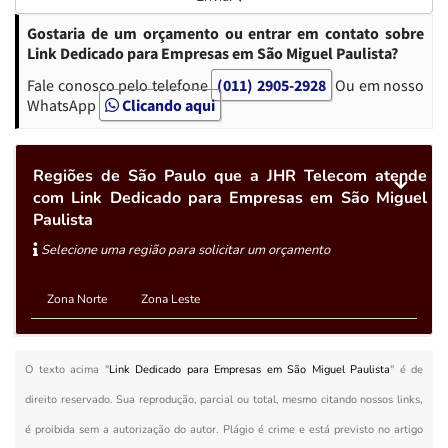
Gostaria de um orçamento ou entrar em contato sobre
Link Dedicado para Empresas em São Miguel Paulista?
Fale conosco pelo telefone
(011) 2905-2928
Ou em nosso
WhatsApp
Clicando aqui
Regiões de São Paulo que a JHR Telecom atende
com Link Dedicado para Empresas em São Miguel
Paulista
Selecione uma região para solicitar um orçamento
Zona Norte
Zona Leste
O texto acima "
Link Dedicado para Empresas em São Miguel Paulista
" é de
direito reservado. Sua reprodução, parcial ou total, mesmo citando nossos links,
é proibida sem a autorização do autor. Plágio é crime e está previsto no artigo