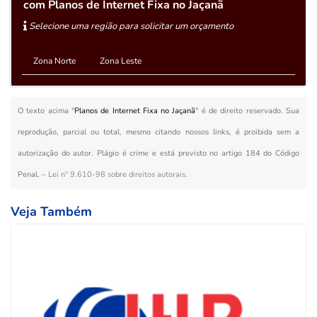
com Planos de Internet Fixa no Jaçanã
Selecione uma região para solicitar um orçamento
Zona Norte
Zona Leste
O texto acima "
Planos de Internet Fixa no Jaçanã
" é de direito reservado. Sua
reprodução, parcial ou total, mesmo citando nossos links, é proibida sem a
autorização do autor. Plágio é crime e está previsto no artigo 184 do Código
Penal. –
Lei n° 9.610-98 sobre direitos autorais
.
Veja Também