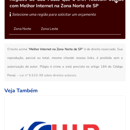
com Melhor Internet na Zona Norte de SP
Selecione uma região para solicitar um orçamento
Zona Norte
Zona Leste
O texto acima "
Melhor Internet na Zona Norte de SP
" é de direito reservado. Sua
reprodução, parcial ou total, mesmo citando nossos links, é proibida sem a
autorização do autor. Plágio é crime e está previsto no artigo 184 do Código
Penal. –
Lei n° 9.610-98 sobre direitos autorais
.
Veja Também