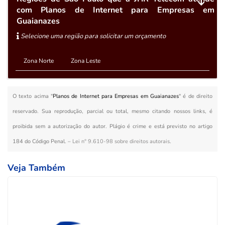
com Planos de Internet para Empresas em
Guaianazes
Selecione uma região para solicitar um orçamento
Zona Norte
Zona Leste
O texto acima "
Planos de Internet para Empresas em Guaianazes
" é de direito
reservado. Sua reprodução, parcial ou total, mesmo citando nossos links, é
proibida sem a autorização do autor. Plágio é crime e está previsto no artigo
184 do Código Penal. –
Lei n° 9.610-98 sobre direitos autorais
.
Veja Também