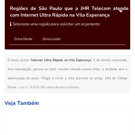
Regiões de São Paulo que a JHR Telecom atende
com Internet Ultra Rápida na Vila Esperança
Selecione uma região para solicitar um orçamento
Zona Norte
Zona Leste
O texto acima "
Internet Ultra Rápida na Vila Esperança
" é de direito reservado.
Sua reprodução, parcial ou total, mesmo citando nossos links, é proibida sem a
autorização do autor. Plágio é crime e está previsto no artigo 184 do Código
Penal. –
Lei n° 9.610-98 sobre direitos autorais
.
Veja Também