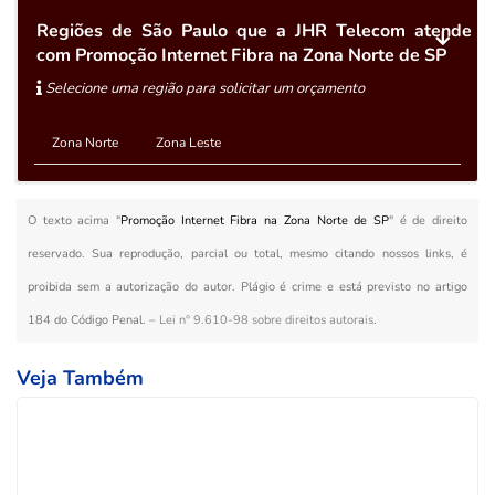
Regiões de São Paulo que a JHR Telecom atende
com Promoção Internet Fibra na Zona Norte de SP
Selecione uma região para solicitar um orçamento
Zona Norte
Zona Leste
O texto acima "
Promoção Internet Fibra na Zona Norte de SP
" é de direito
reservado. Sua reprodução, parcial ou total, mesmo citando nossos links, é
proibida sem a autorização do autor. Plágio é crime e está previsto no artigo
184 do Código Penal. –
Lei n° 9.610-98 sobre direitos autorais
.
Veja Também