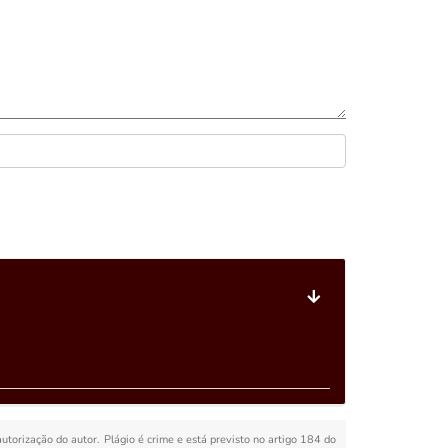
autorização do autor. Plágio é crime e está previsto no artigo 184 do