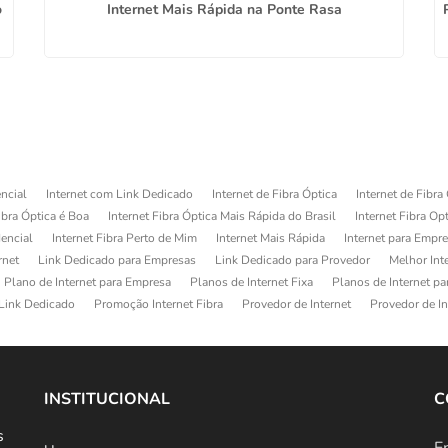
o
Internet Mais Rápida na Ponte Rasa
ncial
Internet com Link Dedicado
Internet de Fibra Óptica
Internet de Fibra
ibra Óptica é Boa
Internet Fibra Óptica Mais Rápida do Brasil
Internet Fibra Op
dencial
Internet Fibra Perto de Mim
Internet Mais Rápida
Internet para Empr
rnet
Link Dedicado para Empresas
Link Dedicado para Provedor
Melhor Int
Plano de Internet para Empresa
Planos de Internet Fixa
Planos de Internet p
Link Dedicado
Promoção Internet Fibra
Provedor de Internet
Provedor de In
INSTITUCIONAL
C
s