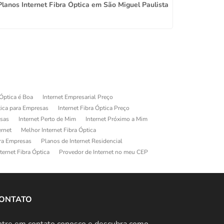
Planos Internet Fibra Óptica em São Miguel Paulista
 Óptica é Boa
Internet Empresarial Preço
tica para Empresas
Internet Fibra Óptica Preço
esas
Internet Perto de Mim
Internet Próximo a Mim
ernet
Melhor Internet Fibra Óptica
ara Empresas
Planos de Internet Residencial
ternet Fibra Óptica
Provedor de Internet no meu CEP
ONTATO